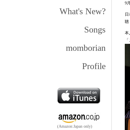
9
What's New?
日
聴
Songs
本
「
momborian
Profile
(Amazon:Japan only)