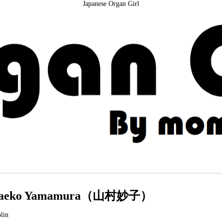
Japanese Organ Girl
プ
aeko Yamamura（山村妙子）
lin